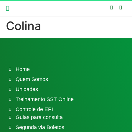
Colina
CONTROLE DE EPI
TREINAMENTO SST ONLINE
SEJA UM FRANQUEADO
GUIAS PARA CONSULTA
SEGUNDA VIA BOLETOS
ACESSAR SISTEMA
FALE CONOSCO
Home
Quem Somos
Unidades
Treinamento SST Online
Controle de EPI
Guias para consulta
Segunda via Boletos